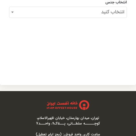
انتخاب جنس
انتخاب کنید
تهران، میدان بهارستان، خیابان ظهیرالاسلام،
کوچــــــه سلطــانی، پـــلاک9، واحـــد7
ساعت کاری واحد فروش: (بجز ایام تعطیل)