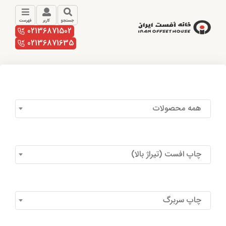
جستجو
کاربر
فهرست
02136871502
02136871635
همه محصولات
چاپ افست (تیراژ بالا)
چاپ سربرگ