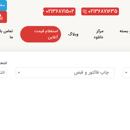
سفار
02136871502
02136871635
 بسته
مرکز
استعلام قیمت
تماس با
وبلاگ
دانلود
آنلاین
ما
انتخ
چاپ فاکتور و قبض
انت