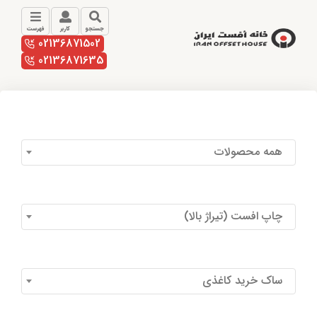
جستجو
کاربر
فهرست
02136871502
02136871635
همه محصولات
چاپ افست (تیراژ بالا)
ساک خرید کاغذی