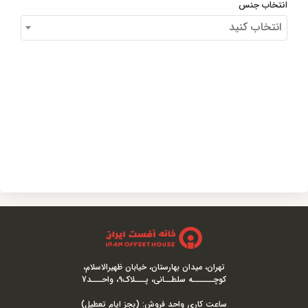
انتخاب جنس
انتخاب کنید
تهران، میدان بهارستان، خیابان ظهیرالاسلام،
کوچــــــه سلطــانی، پـــلاک9، واحـــد7
ساعت کاری واحد فروش: (بجز ایام تعطیل)