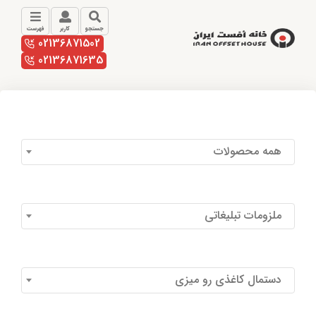
جستجو
کاربر
فهرست
02136871502
02136871635
همه محصولات
ملزومات تبلیغاتی
دستمال کاغذی رو میزی