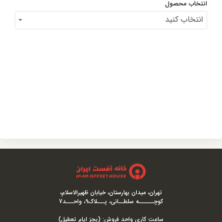
انتخاب محصول
انتخاب کنید
تهران، میدان بهارستان، خیابان ظهیرالاسلام،
کوچــــــه سلطــانی، پـــلاک9، واحـــد7
ساعت کاری واحد فروش: (بجز ایام تعطیل)